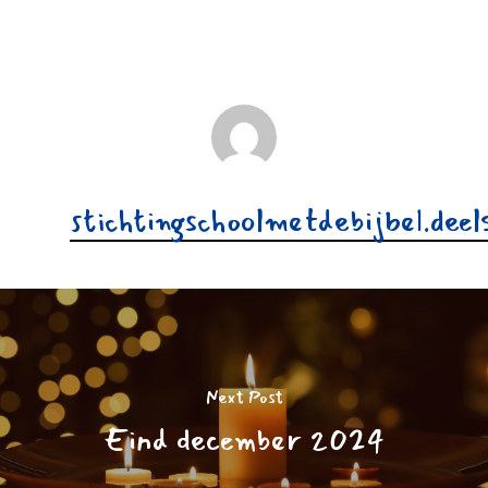
stichtingschoolmetdebijbel.dee
Next Post
Eind december 2024