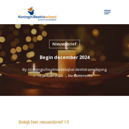
Skip
Menu
to
main
content
Nieuwsbrief
Begin december 2024
By
stichtingschoolmetdebijbel.deelstraendejong
14 januari 2025
No Comments
Bekijk hier nieuwsbrief 15